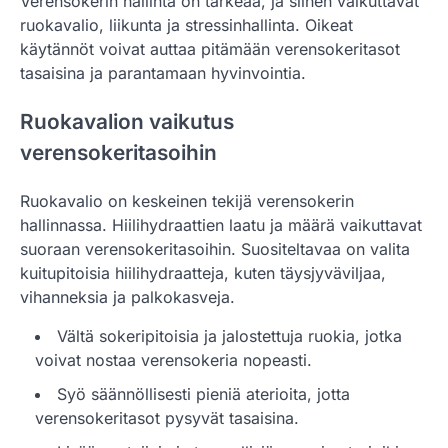
Verensokerin hallinta on tärkeää, ja siihen vaikuttavat
ruokavalio, liikunta ja stressinhallinta. Oikeat
käytännöt voivat auttaa pitämään verensokeritasot
tasaisina ja parantamaan hyvinvointia.
Ruokavalion vaikutus
verensokeritasoihin
Ruokavalio on keskeinen tekijä verensokerin
hallinnassa. Hiilihydraattien laatu ja määrä vaikuttavat
suoraan verensokeritasoihin. Suositeltavaa on valita
kuitupitoisia hiilihydraatteja, kuten täysjyväviljaa,
vihanneksia ja palkokasveja.
Vältä sokeripitoisia ja jalostettuja ruokia, jotka
voivat nostaa verensokeria nopeasti.
Syö säännöllisesti pieniä aterioita, jotta
verensokeritasot pysyvät tasaisina.