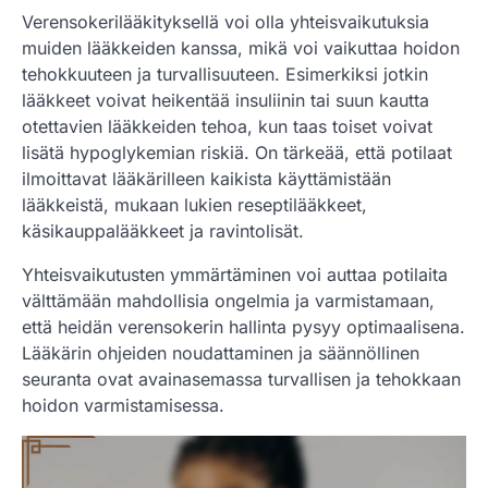
Verensokerilääkityksellä voi olla yhteisvaikutuksia
muiden lääkkeiden kanssa, mikä voi vaikuttaa hoidon
tehokkuuteen ja turvallisuuteen. Esimerkiksi jotkin
lääkkeet voivat heikentää insuliinin tai suun kautta
otettavien lääkkeiden tehoa, kun taas toiset voivat
lisätä hypoglykemian riskiä. On tärkeää, että potilaat
ilmoittavat lääkärilleen kaikista käyttämistään
lääkkeistä, mukaan lukien reseptilääkkeet,
käsikauppalääkkeet ja ravintolisät.
Yhteisvaikutusten ymmärtäminen voi auttaa potilaita
välttämään mahdollisia ongelmia ja varmistamaan,
että heidän verensokerin hallinta pysyy optimaalisena.
Lääkärin ohjeiden noudattaminen ja säännöllinen
seuranta ovat avainasemassa turvallisen ja tehokkaan
hoidon varmistamisessa.