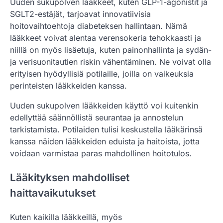
Uuden sukupolven lääkkeet, kuten GLP-1-agonistit ja
SGLT2-estäjät, tarjoavat innovatiivisia
hoitovaihtoehtoja diabeteksen hallintaan. Nämä
lääkkeet voivat alentaa verensokeria tehokkaasti ja
niillä on myös lisäetuja, kuten painonhallinta ja sydän-
ja verisuonitautien riskin vähentäminen. Ne voivat olla
erityisen hyödyllisiä potilaille, joilla on vaikeuksia
perinteisten lääkkeiden kanssa.
Uuden sukupolven lääkkeiden käyttö voi kuitenkin
edellyttää säännöllistä seurantaa ja annostelun
tarkistamista. Potilaiden tulisi keskustella lääkärinsä
kanssa näiden lääkkeiden eduista ja haitoista, jotta
voidaan varmistaa paras mahdollinen hoitotulos.
Lääkityksen mahdolliset
haittavaikutukset
Kuten kaikilla lääkkeillä, myös