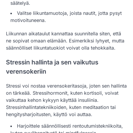
säätelyä.
Valitse liikuntamuotoja, joista nautit, jotta pysyt
motivoituneena.
Liikunnan aikataulut kannattaa suunnitella siten, että
ne sopivat omaan elämään. Esimerkiksi lyhyet, mutta
säännölliset liikuntatuokiot voivat olla tehokkaita.
Stressin hallinta ja sen vaikutus
verensokeriin
Stressi voi nostaa verensokeritasoja, joten sen hallinta
on tärkeää. Stressihormonit, kuten kortisoli, voivat
vaikuttaa kehon kykyyn käyttää insuliinia.
Stressinhallintatekniikoiden, kuten meditaation tai
hengitysharjoitusten, käyttö voi auttaa.
Harjoittele säännöllisesti rentoutumistekniikoita,
kuten syvähengitystä tai mindfulnessia.