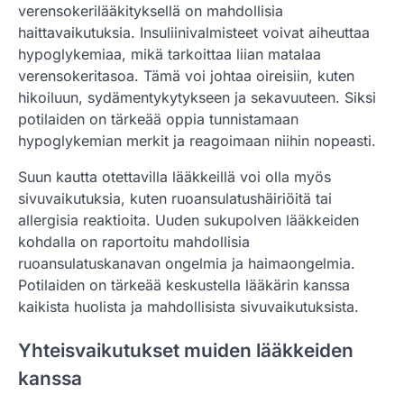
verensokerilääkityksellä on mahdollisia
haittavaikutuksia. Insuliinivalmisteet voivat aiheuttaa
hypoglykemiaa, mikä tarkoittaa liian matalaa
verensokeritasoa. Tämä voi johtaa oireisiin, kuten
hikoiluun, sydämentykytykseen ja sekavuuteen. Siksi
potilaiden on tärkeää oppia tunnistamaan
hypoglykemian merkit ja reagoimaan niihin nopeasti.
Suun kautta otettavilla lääkkeillä voi olla myös
sivuvaikutuksia, kuten ruoansulatushäiriöitä tai
allergisia reaktioita. Uuden sukupolven lääkkeiden
kohdalla on raportoitu mahdollisia
ruoansulatuskanavan ongelmia ja haimaongelmia.
Potilaiden on tärkeää keskustella lääkärin kanssa
kaikista huolista ja mahdollisista sivuvaikutuksista.
Yhteisvaikutukset muiden lääkkeiden
kanssa