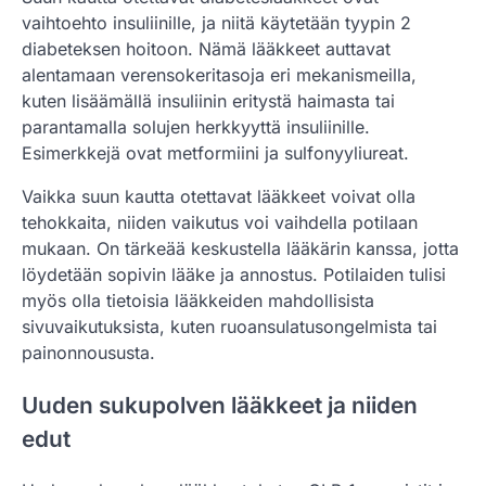
vaihtoehto insuliinille, ja niitä käytetään tyypin 2
diabeteksen hoitoon. Nämä lääkkeet auttavat
alentamaan verensokeritasoja eri mekanismeilla,
kuten lisäämällä insuliinin eritystä haimasta tai
parantamalla solujen herkkyyttä insuliinille.
Esimerkkejä ovat metformiini ja sulfonyyliureat.
Vaikka suun kautta otettavat lääkkeet voivat olla
tehokkaita, niiden vaikutus voi vaihdella potilaan
mukaan. On tärkeää keskustella lääkärin kanssa, jotta
löydetään sopivin lääke ja annostus. Potilaiden tulisi
myös olla tietoisia lääkkeiden mahdollisista
sivuvaikutuksista, kuten ruoansulatusongelmista tai
painonnoususta.
Uuden sukupolven lääkkeet ja niiden
edut