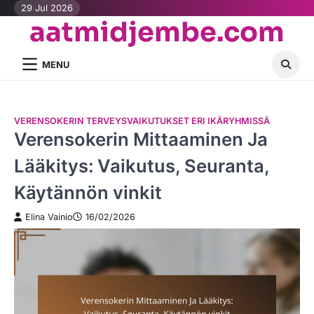
Skip
29 Jul 2026
aatmidjembe.com
to
content
MENU
VERENSOKERIN TERVEYSVAIKUTUKSET ERI IKÄRYHMISSÄ
Verensokerin Mittaaminen Ja
Lääkitys: Vaikutus, Seuranta,
Käytännön vinkit
Elina Vainio
16/02/2026