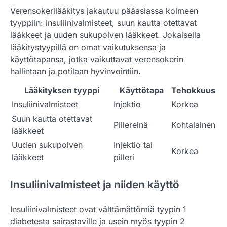
Verensokerilääkitys jakautuu pääasiassa kolmeen
tyyppiin: insuliinivalmisteet, suun kautta otettavat
lääkkeet ja uuden sukupolven lääkkeet. Jokaisella
lääkitystyypillä on omat vaikutuksensa ja
käyttötapansa, jotka vaikuttavat verensokerin
hallintaan ja potilaan hyvinvointiin.
Lääkityksen tyyppi
Käyttötapa
Tehokkuus
Insuliinivalmisteet
Injektio
Korkea
Suun kautta otettavat
Pillereinä
Kohtalainen
lääkkeet
Uuden sukupolven
Injektio tai
Korkea
lääkkeet
pilleri
Insuliinivalmisteet ja niiden käyttö
Insuliinivalmisteet ovat välttämättömiä tyypin 1
diabetesta sairastaville ja usein myös tyypin 2