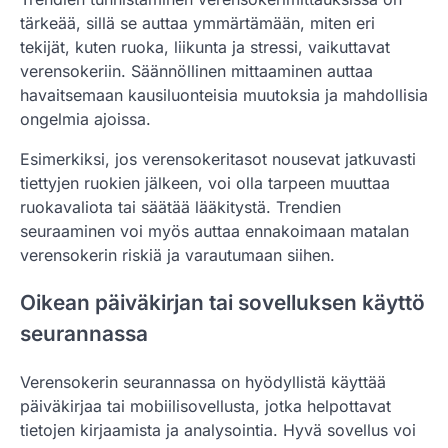
tärkeää, sillä se auttaa ymmärtämään, miten eri
tekijät, kuten ruoka, liikunta ja stressi, vaikuttavat
verensokeriin. Säännöllinen mittaaminen auttaa
havaitsemaan kausiluonteisia muutoksia ja mahdollisia
ongelmia ajoissa.
Esimerkiksi, jos verensokeritasot nousevat jatkuvasti
tiettyjen ruokien jälkeen, voi olla tarpeen muuttaa
ruokavaliota tai säätää lääkitystä. Trendien
seuraaminen voi myös auttaa ennakoimaan matalan
verensokerin riskiä ja varautumaan siihen.
Oikean päiväkirjan tai sovelluksen käyttö
seurannassa
Verensokerin seurannassa on hyödyllistä käyttää
päiväkirjaa tai mobiilisovellusta, jotka helpottavat
tietojen kirjaamista ja analysointia. Hyvä sovellus voi