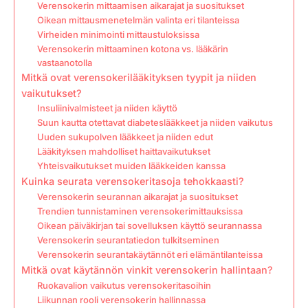
Verensokerin mittaamisen aikarajat ja suositukset
Oikean mittausmenetelmän valinta eri tilanteissa
Virheiden minimointi mittaustuloksissa
Verensokerin mittaaminen kotona vs. lääkärin
vastaanotolla
Mitkä ovat verensokerilääkityksen tyypit ja niiden
vaikutukset?
Insuliinivalmisteet ja niiden käyttö
Suun kautta otettavat diabeteslääkkeet ja niiden vaikutus
Uuden sukupolven lääkkeet ja niiden edut
Lääkityksen mahdolliset haittavaikutukset
Yhteisvaikutukset muiden lääkkeiden kanssa
Kuinka seurata verensokeritasoja tehokkaasti?
Verensokerin seurannan aikarajat ja suositukset
Trendien tunnistaminen verensokerimittauksissa
Oikean päiväkirjan tai sovelluksen käyttö seurannassa
Verensokerin seurantatiedon tulkitseminen
Verensokerin seurantakäytännöt eri elämäntilanteissa
Mitkä ovat käytännön vinkit verensokerin hallintaan?
Ruokavalion vaikutus verensokeritasoihin
Liikunnan rooli verensokerin hallinnassa