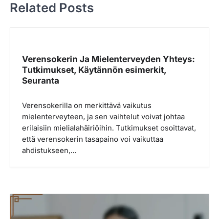
Related Posts
a
v
i
g
Verensokerin Ja Mielenterveyden Yhteys:
Tutkimukset, Käytännön esimerkit,
a
Seuranta
t
i
Verensokerilla on merkittävä vaikutus
o
mielenterveyteen, ja sen vaihtelut voivat johtaa
erilaisiin mielialahäiriöihin. Tutkimukset osoittavat,
n
että verensokerin tasapaino voi vaikuttaa
ahdistukseen,…