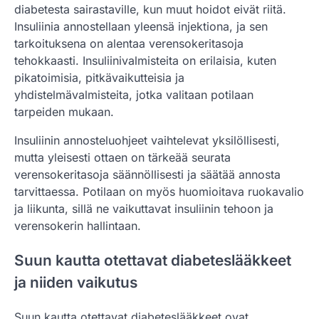
diabetesta sairastaville, kun muut hoidot eivät riitä.
Insuliinia annostellaan yleensä injektiona, ja sen
tarkoituksena on alentaa verensokeritasoja
tehokkaasti. Insuliinivalmisteita on erilaisia, kuten
pikatoimisia, pitkävaikutteisia ja
yhdistelmävalmisteita, jotka valitaan potilaan
tarpeiden mukaan.
Insuliinin annosteluohjeet vaihtelevat yksilöllisesti,
mutta yleisesti ottaen on tärkeää seurata
verensokeritasoja säännöllisesti ja säätää annosta
tarvittaessa. Potilaan on myös huomioitava ruokavalio
ja liikunta, sillä ne vaikuttavat insuliinin tehoon ja
verensokerin hallintaan.
Suun kautta otettavat diabeteslääkkeet
ja niiden vaikutus
Suun kautta otettavat diabeteslääkkeet ovat