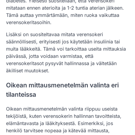
diabetes. Yleisesti suositellaan, että verensokeri
mitataan ennen aterioita ja 1-2 tuntia aterian jälkeen.
Tämä auttaa ymmärtämään, miten ruoka vaikuttaa
verensokeritasoihin.
Lisäksi on suositeltavaa mitata verensokeri
säännöllisesti, erityisesti jos käytetään insuliinia tai
muita lääkkeitä. Tämä voi tarkoittaa useita mittauksia
päivässä, jotta voidaan varmistaa, että
verensokeritasot pysyvät hallinnassa ja vältetään
äkilliset muutokset.
Oikean mittausmenetelmän valinta eri
tilanteissa
Oikean mittausmenetelmän valinta riippuu useista
tekijöistä, kuten verensokerin hallinnan tavoitteista,
elämäntavasta ja lääkityksestä. Esimerkiksi, jos
henkilö tarvitsee nopeaa ja kätevää mittausta,