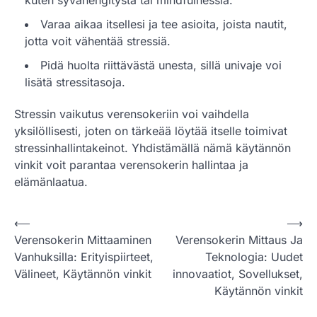
Varaa aikaa itsellesi ja tee asioita, joista nautit,
jotta voit vähentää stressiä.
Pidä huolta riittävästä unesta, sillä univaje voi
lisätä stressitasoja.
Stressin vaikutus verensokeriin voi vaihdella
yksilöllisesti, joten on tärkeää löytää itselle toimivat
stressinhallintakeinot. Yhdistämällä nämä käytännön
vinkit voit parantaa verensokerin hallintaa ja
elämänlaatua.
P
⟵
⟶
Verensokerin Mittaaminen
Verensokerin Mittaus Ja
o
Vanhuksilla: Erityispiirteet,
Teknologia: Uudet
s
Välineet, Käytännön vinkit
innovaatiot, Sovellukset,
t
Käytännön vinkit
n