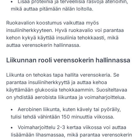
Lisää proteiinia ja terveellisiä rasvoja aterioihin,
mikä auttaa pitämään nälän loitolla.
Ruokavalion koostumus vaikuttaa myös
insuliiniherkkyyteen. Hyvä ruokavalio voi parantaa
kehon kykyä käyttää insuliinia tehokkaasti, mikä
auttaa verensokerin hallinnassa.
Liikunnan rooli verensokerin hallinnassa
Liikunta on tehokas tapa hallita verensokeria. Se
parantaa insuliiniherkkyyttä ja auttaa kehoa
käyttämään glukoosia tehokkaammin. Suositeltavaa
on yhdistää aerobista liikuntaa ja voimaharjoittelua.
Aerobinen liikunta, kuten kävely tai pyöräily,
tulisi tehdä vähintään 150 minuuttia viikossa.
Voimaharjoittelu 2-3 kertaa viikossa voi auttaa
lisäämään lihasmassaa, mikä parantaa verensokerin