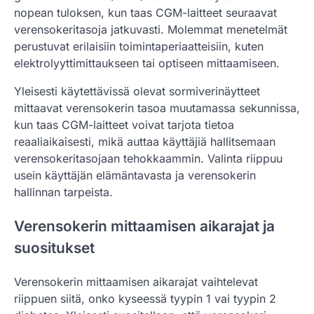
nopean tuloksen, kun taas CGM-laitteet seuraavat
verensokeritasoja jatkuvasti. Molemmat menetelmät
perustuvat erilaisiin toimintaperiaatteisiin, kuten
elektrolyyttimittaukseen tai optiseen mittaamiseen.
Yleisesti käytettävissä olevat sormiverinäytteet
mittaavat verensokerin tasoa muutamassa sekunnissa,
kun taas CGM-laitteet voivat tarjota tietoa
reaaliaikaisesti, mikä auttaa käyttäjiä hallitsemaan
verensokeritasojaan tehokkaammin. Valinta riippuu
usein käyttäjän elämäntavasta ja verensokerin
hallinnan tarpeista.
Verensokerin mittaamisen aikarajat ja
suositukset
Verensokerin mittaamisen aikarajat vaihtelevat
riippuen siitä, onko kyseessä tyypin 1 vai tyypin 2